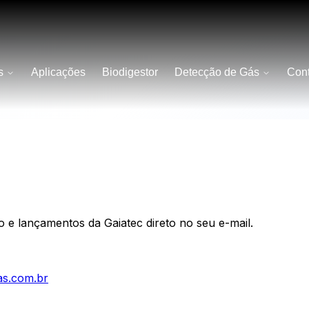
s
Aplicações
Biodigestor
Detecção de Gás
Cont
e lançamentos da Gaiatec direto no seu e-mail.
as.com.br