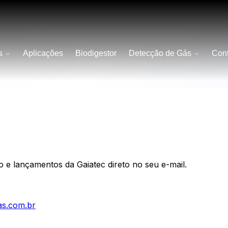
s
Aplicações
Biodigestor
Detecção de Gás
Cont
e lançamentos da Gaiatec direto no seu e-mail.
as.com.br